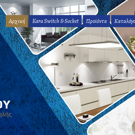
Αρχική
Kara Switch & Socket
Προϊόντα
Καταλόγο
ΟΥ
Μεγάλη
και