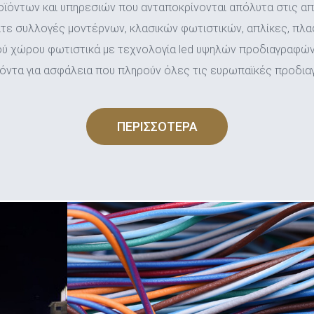
ϊόντων και υπηρεσιών που ανταποκρίνονται απόλυτα στις απ
ίτε συλλογές μοντέρνων, κλασικών φωτιστικών, απλίκες, πλ
ού χώρου φωτιστικά με τεχνολογία led υψηλών προδιαγραφών
ϊόντα για ασφάλεια που πληρούν όλες τις ευρωπαϊκές προδια
ΠΕΡΙΣΣΟΤΕΡΑ