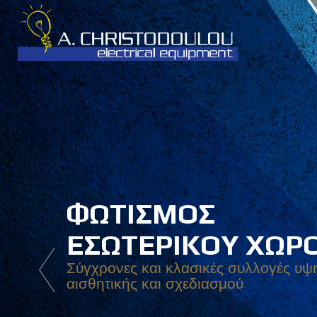
ΦΩΤΙΣΜΟΣ
ΕΞΩΤΕΡΙΚΟΥ ΧΩΡ
Υψηλής αισθητικής και οικονομικά. 
ποικιλία φωτιστικών για διακόσμηση 
λειτουργικότητα εξωτερικού χώρου